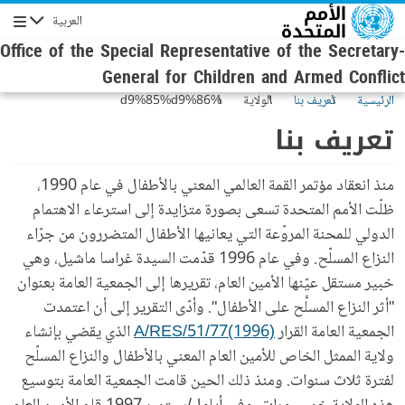
Skip to main conten
العربية
Navigation
Office of the Special Representative of the Secretary-
General for Children and Armed Conflict
الرئيسية
تعريف بنا
الولاية
%d9%85%d9%86
%d9%86%d8%ad%d9%86
تعريف بنا
منذ انعقاد مؤتمر القمة العالمي المعني بالأطفال في عام 1990،
ظلّت الأمم المتحدة تسعى بصورة متزايدة إلى استرعاء الاهتمام
الدولي للمحنة المروّعة التي يعانيها الأطفال المتضررون من جرّاء
النزاع المسلّح. وفي عام 1996 قدّمت السيدة غراسا ماشيل، وهي
خبير مستقل عيّنها الأمين العام، تقريرها إلى الجمعية العامة بعنوان
"أثر النزاع المسلَّح على الأطفال". وأدّى التقرير إلى أن اعتمدت
الجمعية العامة القرار
A/RES/51/77(1996)
الذي يقضي بإنشاء
ولاية الممثل الخاص للأمين العام المعني بالأطفال والنزاع المسلّح
لفترة ثلاث سنوات. ومنذ ذلك الحين قامت الجمعية العامة بتوسيع