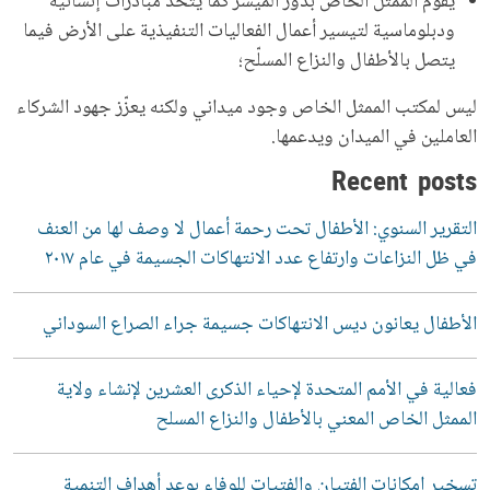
يقوم الممثل الخاص بدور الميسِّر كما يتخذ مبادرات إنسانية
ودبلوماسية لتيسير أعمال الفعاليات التنفيذية على الأرض فيما
يتصل بالأطفال والنزاع المسلّح؛
ليس لمكتب الممثل الخاص وجود ميداني ولكنه يعزّز جهود الشركاء
العاملين في الميدان ويدعمها.
Recent posts
التقرير السنوي: الأطفال تحت رحمة أعمال لا وصف لها من العنف
في ظل النزاعات وارتفاع عدد الانتهاكات الجسيمة في عام ٢٠١٧
الأطفال يعانون ديس الانتهاكات جسيمة جراء الصراع السوداني
فعالية في الأمم المتحدة لإحياء الذكرى العشرين لإنشاء ولاية
الممثل الخاص المعني بالأطفال والنزاع المسلح
تسخير إمكانات الفتيان والفتيات للوفاء بوعد أهداف التنمية