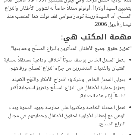
هذه الولاية خمس مرات. وفي أيلول/سبتمبر 1997 قام الأمين العام
بتعيين السيد أولارا أ. أوتونو ممثلاً خاصاً له لشؤون الأطفال والنزاع
المسلّح. أما السيدة رزيقة كوماراسوامي فقد تولّت هذا المنصب منذ
نيسان/أبريل 2006.
مهمة المكتب هي:
"تعزيز حقوق جميع الأطفال المتأثرين بالنزاع المسلّح وحمايتها".
يعمل الممثل الخاص بوصفه صوتاً أخلاقيا وداعية مستقلاً لحماية
الفتيان والفتيات المتضررين من جرّاء النزاع المسلّح ورفاههم؛
يتولى الممثل الخاص وشركاؤه اقتراح الأفكار والنُهُج الكفيلة
بتعزيز حماية الأطفال في النزاع المسلّح وتعزيز استجابة أكثر
تناسقاً إزاء هذه الحماية؛
تعمل الممثلة الخاصة ومكتبها على ممارسة جهود الدعوة وبناء
الوعي مع إعطاء الأولوية لحقوق الأطفال وحمايتهم في مجال
النزاع المسلّح؛