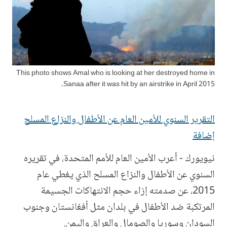
This photo shows Amal who is looking at her destroyed home in
Sanaa after it was hit by an airstrike in April 2015.
التقرير السنوي للأمين العام عن الأطفال والنزاع المسلح
إضافة
نيويورك - أعرب الأمين العام للأمم المتحدة، في تقريره
السنوي عن الأطفال والنزاع المسلح الذي يغطي عام
2015، عن صدمته إزاء حجم الانتهاكات الجسيمة
المرتكبة ضد الأطفال في بلدان مثل أفغانستان وجنوب
السودان وسوريا والصومال والعراق واليمن.