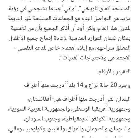
المسلحة اتفاق تاريخي“. ”وإني أجد ما يشجعني في رؤية
مزيد من التواصل البناء مع الجماعات المسلحة غير التابعة
للدول هذا العام، ولكن أود أن أذكر الجميع بأن من الأهمية
بمكان ضمان الموارد المناسبة لإعادة إدماج جميع الأطفال
المطلق سراحهم، مع إيلاء اهتمام خاص للدعم النفسي -
الاجتماعي ولاحتياجات الفتيات“.
التقرير بالأرقام:
وجود 20 حالة نزاع و 14 بلداً أدرجت منها أطراف
البلدان التي أدرجت منها أطراف هي: أفغانستان،
وجمهورية أفريقيا الوسطى، والجمهورية العربية السورية،
وجمهورية الكونغو الديمقراطية، وجنوب السودان،
والسودان، والصومال، والعراق، والفلبين، وكولومبيا، ومالي،