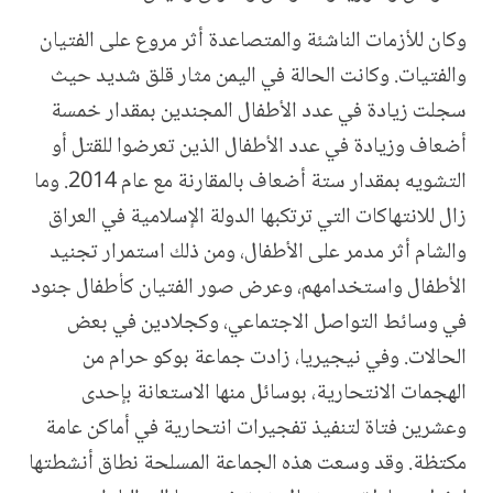
وكان للأزمات الناشئة والمتصاعدة أثر مروع على الفتيان
والفتيات. وكانت الحالة في اليمن مثار قلق شديد حيث
سجلت زيادة في عدد الأطفال المجندين بمقدار خمسة
أضعاف وزيادة في عدد الأطفال الذين تعرضوا للقتل أو
التشويه بمقدار ستة أضعاف بالمقارنة مع عام 2014. وما
زال للانتهاكات التي ترتكبها الدولة الإسلامية في العراق
والشام أثر مدمر على الأطفال، ومن ذلك استمرار تجنيد
الأطفال واستخدامهم، وعرض صور الفتيان كأطفال جنود
في وسائط التواصل الاجتماعي، وكجلادين في بعض
الحالات. وفي نيجيريا، زادت جماعة بوكو حرام من
الهجمات الانتحارية، بوسائل منها الاستعانة بإحدى
وعشرين فتاة لتنفيذ تفجيرات انتحارية في أماكن عامة
مكتظة. وقد وسعت هذه الجماعة المسلحة نطاق أنشطتها