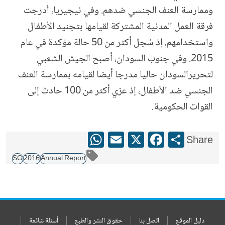
وممارسة العنف الجنسي ضدهم. وفي نيجيريا، أُدرجت
فرقة العمل المدنية المشتركة لقيامها بتجنيد الأطفال
واستخدامهم، إذ سُجل أكثر من 50 حالة مؤكدة في عام
2015. وفي جنوب السودان، أصبح الجيش الشعبي
لتحريرالسودان حاليا مدرجا أيضا لقيامه بممارسة العنف
الجنسي ضد الأطفال، إذ عزي أكثر من 100 حادث إلى
القوات الحكومية.
WhatsApp
Email
Facebook
X
Share
Share
SG
2016
Annual Report
دليل الموقع
اتصل بنا
حقوق النشر والطبع
أسئلة شائعة