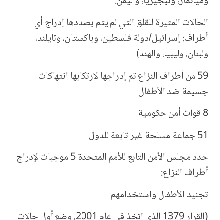
وميانمار، ونيجيريا، واليمن.
الحالات المثيرة للقلق التي لم يتم بصددها إدراج أي
أطراف: إسرائيل/دولة فلسطين، وباكستان، وتايلند،
ولبنان، وليبيا، والهند)
59 من أطراف النزاع تم إدراجها لارتكابها انتهاكات
جسيمة ضد الأطفال
8 قوات أمن حكومية
51 جماعة مسلحة غير تابعة للدول
حدد مجلس الأمن التابع للأمم المتحدة 5 موجبات لإدراج
أطراف النزاع:
تجنيد الأطفال واستخدامهم
(القرار 1379 الذي اتخذ في عام 2001، وضع أول حالات