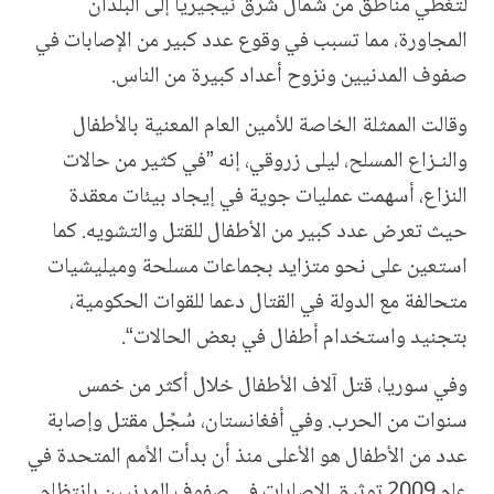
لتغطي مناطق من شمال شرق نيجيريا إلى البلدان
المجاورة، مما تسبب في وقوع عدد كبير من الإصابات في
صفوف المدنيين ونزوح أعداد كبيرة من الناس.
وقالت الممثلة الخاصة للأمين العام المعنية بالأطفال
والنـزاع المسلح، ليلى زروقي، إنه ”في كثير من حالات
النزاع، أسهمت عمليات جوية في إيجاد بيئات معقدة
حيث تعرض عدد كبير من الأطفال للقتل والتشويه. كما
استعين على نحو متزايد بجماعات مسلحة وميليشيات
متحالفة مع الدولة في القتال دعما للقوات الحكومية،
بتجنيد واستخدام أطفال في بعض الحالات“.
وفي سوريا، قتل آلاف الأطفال خلال أكثر من خمس
سنوات من الحرب. وفي أفغانستان، سُجِّل مقتل وإصابة
عدد من الأطفال هو الأعلى منذ أن بدأت الأمم المتحدة في
عام 2009 توثيق الإصابات في صفوف المدنيين بانتظام.