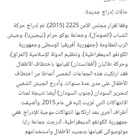
حالات إدراج جديدة:
وفقا لقرار مجلس الأمن 2225 (2015)، تم إدراج حركة
الشباب (الصومال)، وجماعة بوكو حرام (نيجيريا)، وجيش
الرب للمقاومة (جمهورية أفريقيا الوسطى وجمهورية
الكونغو الديمقراطية)، وتنظيم الدولة الإسلامية (العراق)،
وحركة طالبان (أفغانستان) لقيامها باختطاف الأطفال.
فقد ارتكبت هذه الجماعات الخمس أنماطا من اختطاف
الأطفال على مدى عدة سنوات. وأدرج الجيش الشعبي
لتحرير السودان (جنوب السودان) أيضا نتيجة لمئات
الانتهاكات التي عُزيت إليه في عام 2015. وأُضيفت
أطراف أخرى بعد ارتكابها انتهاكات موجبة للإدراج. ففي
جمهورية الكونغو الديمقراطية، أُدرجت جماعة رايا
موتومبوكي لقيامها بتجنيد الأطفال واستخدامهم