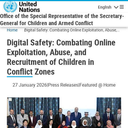
Skip to main content
English
Navigatio
Office of the Special Representative of the Secretary-
General for Children and Armed Conflict
Home
Digital Safety: Combating Online Exploitation, Abuse,
and Recruitment of Children in Conflict Zones
Digital Safety: Combating Online
Exploitation, Abuse, and
Recruitment of Children in
Conflict Zones
27 January 2026
Press Releases
Featured @ Home