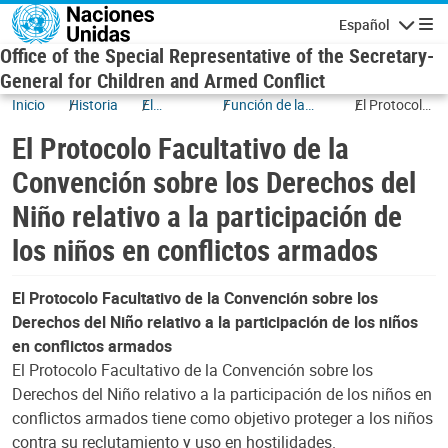
Skip to main content
Español
Navigatio
Office of the Special Representative of the Secretary-
General for Children and Armed Conflict
Inicio
Historia
El
Función de la
El Protocolo
mandato
Asamblea
Facultativo
El Protocolo Facultativo de la
General
de la
Convención
Convención sobre los Derechos del
sobre los
Niño relativo a la participación de
Derechos del
Niño relativo
los niños en conflictos armados
a la
participación
de los niños
El Protocolo Facultativo de la Convención sobre los
en conflictos
Derechos del Niño relativo a la participación de los niños
armados
en conflictos armados
El Protocolo Facultativo de la Convención sobre los
Derechos del Niño relativo a la participación de los niños en
conflictos armados tiene como objetivo proteger a los niños
contra su reclutamiento y uso en hostilidades.