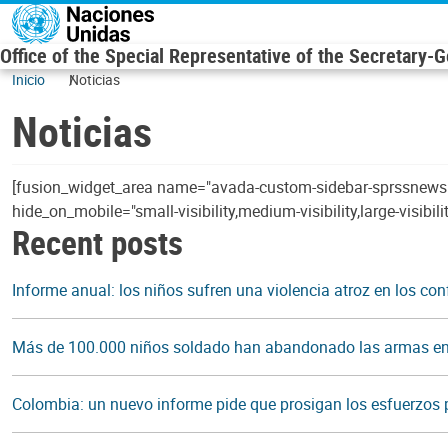
Skip to main content
Office of the Special Representative of the Secretary-
Inicio
Noticias
Noticias
[fusion_widget_area name="avada-custom-sidebar-sprssnews" ti
hide_on_mobile="small-visibility,medium-visibility,large-visibility
Recent posts
Informe anual: los niños sufren una violencia atroz en los co
Más de 100.000 niños soldado han abandonado las armas en 
Colombia: un nuevo informe pide que prosigan los esfuerzos pa