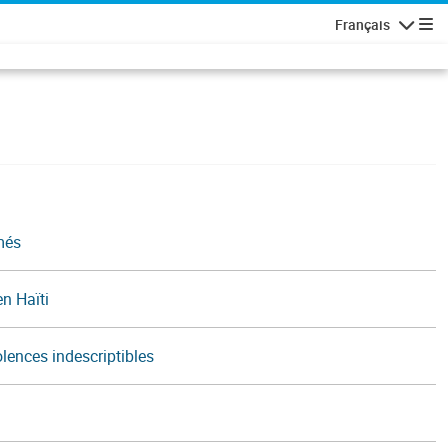
Français
Navigatio
rmés
en Haïti
lences indescriptibles