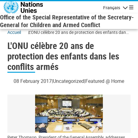
Skip to main content
Français
Navigatio
Office of the Special Representative of the Secretary-
General for Children and Armed Conflict
Accueil
L'ONU célèbre 20 ans de protection des enfants dans
les conflits armés
L'ONU célèbre 20 ans de
protection des enfants dans les
conflits armés
08 February 2017
Uncategorized
Featured @ Home
Peter Thomson, President of the General Assembly, addresses