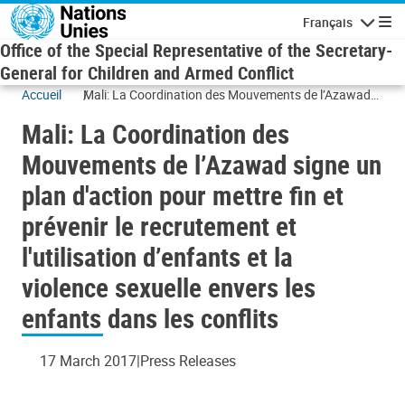
Skip to main content
Français
Navigatio
Office of the Special Representative of the Secretary-
General for Children and Armed Conflict
Accueil
Mali: La Coordination des Mouvements de l’Azawad
signe un plan d'action pour mettre fin et prévenir le
Mali: La Coordination des
recrutement et l'utilisation d’enfants et la violence
sexuelle envers les enfants dans les conflits
Mouvements de l’Azawad signe un
plan d'action pour mettre fin et
prévenir le recrutement et
l'utilisation d’enfants et la
violence sexuelle envers les
enfants dans les conflits
17 March 2017
Press Releases