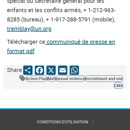
spécial du Secrétaire général pour les
enfants et les conflits armés, + 1-212-963-
8285 (bureau), + 1-917-288-5791 (mobile),
tremblay@un.org
Télécharger ce
communiqué de presse en
format pdf
Share
Facebook
X
Email
WhatsApp
Share
Action Plan
Mali
sexual violence
recruitment and use
CMA
CONDITIONS D'UTILISATION