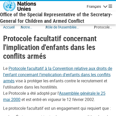
Skip to main content
Français
Navigatio
Office of the Special Representative of the Secretary-
General for Children and Armed Conflict
Accueil
Notre
Rôle de l'Assemblée
Protocole
travail
générale
facultatif
Protocole facultatif concernant
concernant
l'implication
l'implication d'enfants dans les
d'enfants
conflits armés
dans les
conflits
armés
Le
Protocole facultatif à la Convention relative aux droits de
l'enfant concernant l'implication d'enfants dans les conflits
armés
vise à protéger les enfants contre le recrutement et
l'utilisation dans les hostilités.
Le Protocole a été adopté par l'
Assemblée générale le 25
mai 2000
et est entré en vigueur le 12 février 2002.
Le protocole facultatif est un engagement qui requiert que :