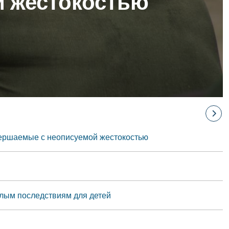
й жестокостью
овершаемые с неописуемой жестокостью
лым последствиям для детей