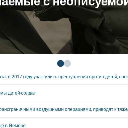
шаемые с неописуемо
та: в 2017 году участились преступления против детей, с
мы детей-солдат
ансграничными воздушными операциями, приводят к тяже
це в Йемене