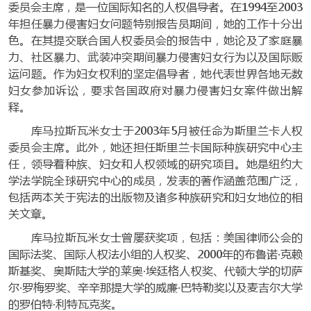
委员会主席，是一位国际知名的人权倡导者。在1994至2003
年担任暴力侵害妇女问题特别报告员期间，她的工作十分出
色。在其提交联合国人权委员会的报告中，她论及了家庭暴
力、社区暴力、武装冲突期间暴力侵害妇女行为以及国际贩
运问题。作为妇女权利的坚定倡导者，她代表世界各地无数
妇女参加诉讼，要求各国政府对暴力侵害妇女案件做出解
释。
库马拉斯瓦米女士于2003年5月被任命为斯里兰卡人权
委员会主席。此外，她还担任斯里兰卡国际种族研究中心主
任，领导着种族、妇女和人权领域的研究项目。她是纽约大
学法学院全球研究中心的成员，发表的著作涵盖范围广泛，
包括两本关于宪法的出版物及诸多种族研究和妇女地位的相
关文章。
库马拉斯瓦米女士曾屡获奖项，包括：美国律师公会的
国际法奖、国际人权法小组的人权奖、2000年的布鲁诺·克赖
斯基奖、奥斯陆大学的莱奥·埃廷格人权奖、代顿大学的切萨
尔·罗梅罗奖、辛辛那提大学的威廉·巴特勒奖以及麦吉尔大学
的罗伯特·利特瓦克奖。