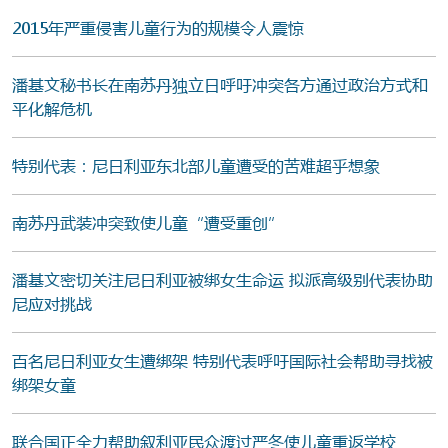
2015年严重侵害儿童行为的规模令人震惊
潘基文秘书长在南苏丹独立日呼吁冲突各方通过政治方式和
平化解危机
特别代表：尼日利亚东北部儿童遭受的苦难超乎想象
南苏丹武装冲突致使儿童“遭受重创”
潘基文密切关注尼日利亚被绑女生命运 拟派高级别代表协助
尼应对挑战
百名尼日利亚女生遭绑架 特别代表呼吁国际社会帮助寻找被
绑架女童
联合国正全力帮助叙利亚民众渡过严冬使儿童重返学校