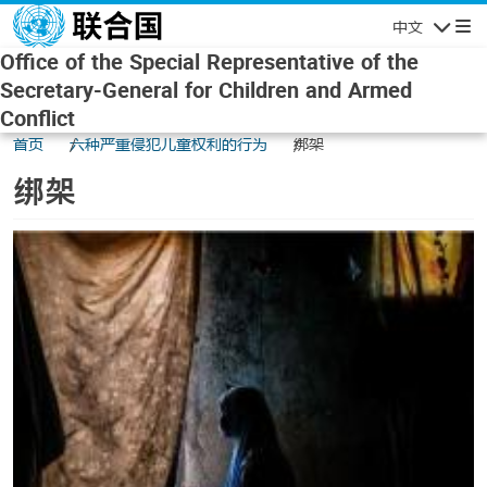
Skip to main content
中文
Navigatio
Office of the Special Representative of the
Secretary-General for Children and Armed
Conflict
首页
六种严重侵犯儿童权利的行为
绑架
绑架