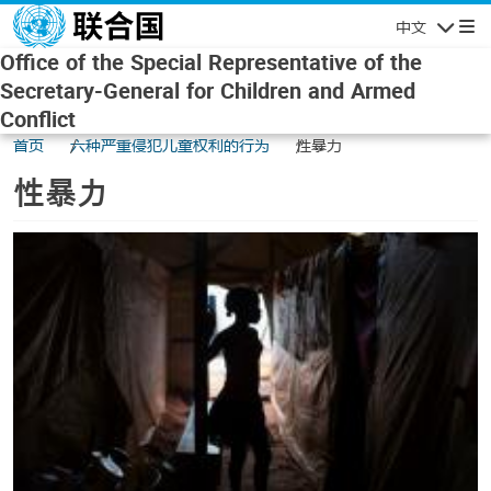
Skip to main content
中文
Navigatio
Office of the Special Representative of the
Secretary-General for Children and Armed
Conflict
首页
六种严重侵犯儿童权利的行为
性暴力
性暴力