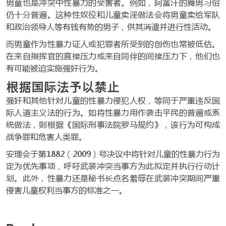
男童也是冲突中性暴力的受害者。例如，阿富汗的舞男习俗
仍十分普遍。这种性奴役和儿童卖淫做法会将男童卖给军队
和政治领导人等有钱有势的男子，供其消遣并进行性活动。
而男童作为性暴力证人或犯罪者所受到的创伤也常被低估。
在来自指挥官的直接压力或来自同伴的间接压力下，他们也
有可能被迫实施强奸行为。
根据国际法予以禁止
强奸和其他针对儿童的性暴力侵犯人权，等同于严重违反国
际人道主义法的行为。如将性暴力用作袭击平民的普遍或系
统做法，则根据《国际刑事法院罗马规约》，该行为可构成
战争罪和危害人类罪。
安理会于第1882（2009）号决议中将针对儿童的性暴力行为
定为优先事项，呼吁武装冲突当事方为此拟定并执行行动计
划。此外，性暴力还是秘书长点名羞辱在武装冲突期间严重
侵害儿童权利当事方的标准之一。