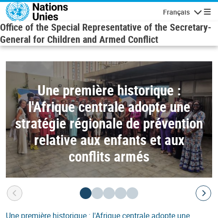
Skip to main content
Français
Navigatio
Office of the Special Representative of the Secretary-
General for Children and Armed Conflict
Une première historique :
l'Afrique centrale adopte une
stratégie régionale de prévention
relative aux enfants et aux
conflits armés
Une première historique : l'Afrique centrale adopte une