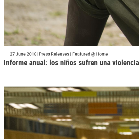
27 June 2018
Press Releases
Featured @ Home
Informe anual: los niños sufren una violenci